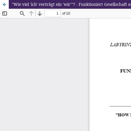
"Wie viel 'ich' verträgt ein 'wir'"? - Funktioniert Gesellschaf