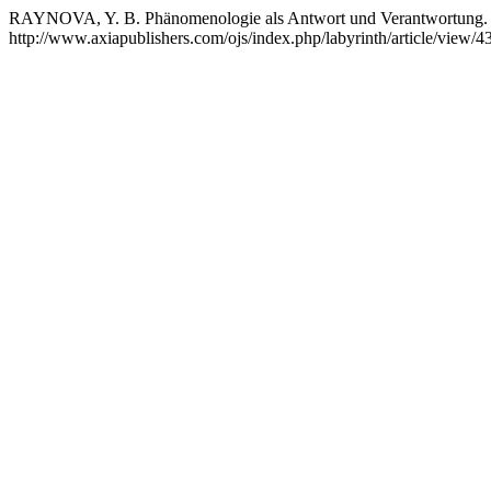
RAYNOVA, Y. B. Phänomenologie als Antwort und Verantwortung. V
http://www.axiapublishers.com/ojs/index.php/labyrinth/article/view/4