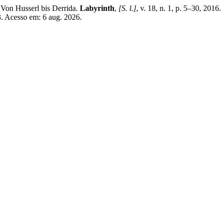
on Husserl bis Derrida.
Labyrinth
,
[S. l.]
, v. 18, n. 1, p. 5–30, 201
3. Acesso em: 6 aug. 2026.