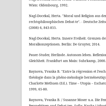
Wien: Oldenbourg, 1992.
Nagl-Docekal, Herta. "Moral und Religion aus de
rechtsphilosophischen Debat-te". - Deutsche Zeits
(2008) 6, 843-855.
Nagl-Docekal, Herta. Innere Freiheit. Grenzen 
Moralkonzeptionen. Berlin: De Gruyter, 2014.
Pauer-Studer, Herlinde. Autonom leben. Reflexio
Gleichheit. Frankfurt am Main: Suhrkamp, 2000.
Raynova, Yvanka B. "Entre la régression et l’esch
théologie dans la phéno-ménologie herméneutiqu
Charlotte Methuen (Ed.). Time – Utopia – Eschato
1999, 65-80.
Raynova, Yvanka B. / Susanne Moser u.a. Die Fem
Perspektiven und Debat-ten. Sofia: Nauka i izkus