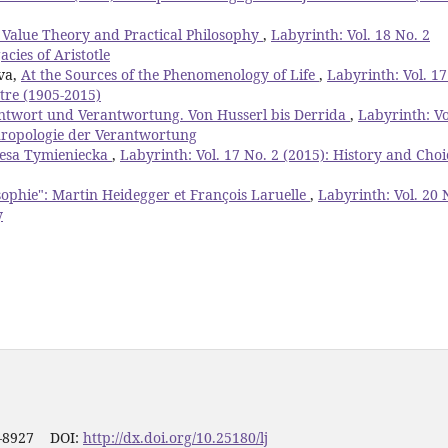
f Value Theory and Practical Philosophy
,
Labyrinth: Vol. 18 No. 2
acies of Aristotle
va,
At the Sources of the Phenomenology of Life
,
Labyrinth: Vol. 17
rtre (1905-2015)
ntwort und Verantwortung. Von Husserl bis Derrida
,
Labyrinth: Vo
hropologie der Verantwortung
esa Tymieniecka
,
Labyrinth: Vol. 17 No. 2 (2015): History and Choi
sophie": Martin Heidegger et François Laruelle
,
Labyrinth: Vol. 20 
y
1-8927 DOI:
http://dx.doi.org/10.25180/lj