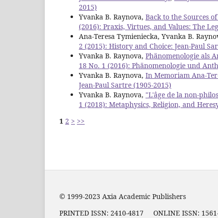
2015)
Yvanka B. Raynova,
Back to the Sources o
(2016): Praxis, Virtues, and Values: The Leg
Ana-Teresa Tymieniecka, Yvanka B. Rayno
2 (2015): History and Choice: Jean-Paul Sa
Yvanka B. Raynova,
Phänomenologie als A
18 No. 1 (2016): Phänomenologie und Ant
Yvanka B. Raynova,
In Memoriam Ana-Ter
Jean-Paul Sartre (1905-2015)
Yvanka B. Raynova,
"L'âge de la non-philo
1 (2018): Metaphysics, Religion, and Heres
1
2
>
>>
© 1999-2023 Axia Academic Publishers
PRINTED ISSN:
2410-4817
ONLINE ISSN: 156