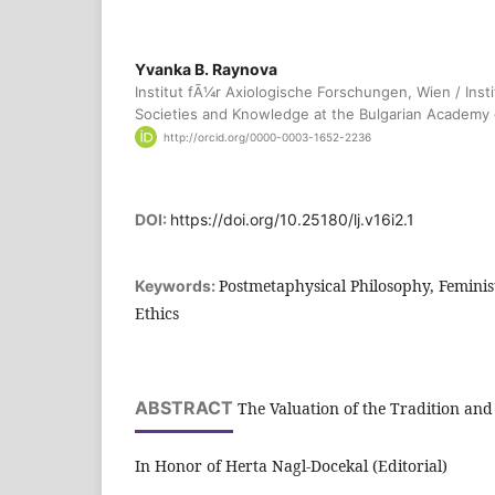
Yvanka B. Raynova
Institut fÃ¼r Axiologische Forschungen, Wien / Insti
Societies and Knowledge at the Bulgarian Academy 
http://orcid.org/0000-0003-1652-2236
DOI:
https://doi.org/10.25180/lj.v16i2.1
Postmetaphysical Philosophy, Feminist
Keywords:
Ethics
ABSTRACT
The Valuation of the Tradition and 
In Honor of Herta Nagl-Docekal (Editorial)