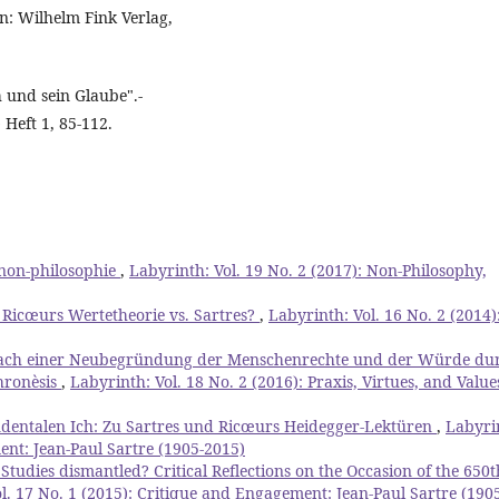
n: Wilhelm Fink Verlag,
 und sein Glaube".-
 Heft 1, 85-112.
 non-philosophie
,
Labyrinth: Vol. 19 No. 2 (2017): Non-Philosophy,
: Ricœurs Wertetheorie vs. Sartres?
,
Labyrinth: Vol. 16 No. 2 (2014)
nach einer Neubegründung der Menschenrechte und der Würde du
hronèsis
,
Labyrinth: Vol. 18 No. 2 (2016): Praxis, Virtues, and Value
ndentalen Ich: Zu Sartres und Ricœurs Heidegger-Lektüren
,
Labyri
ent: Jean-Paul Sartre (1905-2015)
tudies dismantled? Critical Reflections on the Occasion of the 650t
l. 17 No. 1 (2015): Critique and Engagement: Jean-Paul Sartre (190