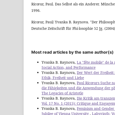
Ricœur, Paul. Das Selbst als ein Anderer. Münche
1996.
Ricœur, Paul/ Yvanka B. Raynova. "Der Philosoph
Deutsche Zeitschrift für Phi-losophie 52 Jg. (2004)
Most read articles by the same author(s)
Yvanka B. Raynova,
La "fête mobile" de la
Social Action, and Performance
Yvanka B. Raynova,
Der Wert der Freiheit
Ethik, Freiheit und Liebe
Yvanka B. Raynova,
Paul Ricœurs Suche 
die Fähigkeiten und die Anwendung der p
The Legacies of Aristotle
Yvanka B. Raynova,
Die Kritik am transze
Vol. 17 No. 1 (2015): Critique and Engagem
Yvanka B. Raynova,
Feminism and Gender S
Jubilee of Vienna University
,
Labyrinth: Vo