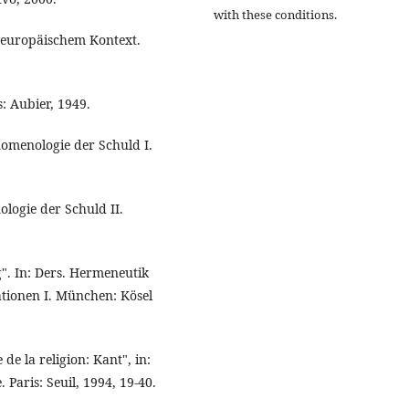
with these conditions.
n europäischem Kontext.
s: Aubier, 1949.
nomenologie der Schuld I.
logie der Schuld II.
g". In: Ders. Hermeneutik
ationen I. München: Kösel
e la religion: Kant", in:
 Paris: Seuil, 1994, 19-40.