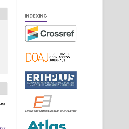
INDEXING
ova
ive