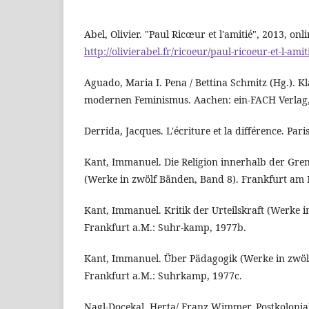
Abel, Olivier. "Paul Ricœur et l'amitié", 2013, onli
http://olivierabel.fr/ricoeur/paul-ricoeur-et-l-ami
Aguado, Maria I. Pena / Bettina Schmitz (Hg.). K
modernen Feminismus. Aachen: ein-FACH Verlag,
Derrida, Jacques. L'écriture et la différence. Paris
Kant, Immanuel. Die Religion innerhalb der Gre
(Werke in zwölf Bänden, Band 8). Frankfurt am
Kant, Immanuel. Kritik der Urteilskraft (Werke 
Frankfurt a.M.: Suhr-kamp, 1977b.
Kant, Immanuel. Über Pädagogik (Werke in zwöl
Frankfurt a.M.: Suhrkamp, 1977c.
Nagl-Docekal, Herta/ Franz Wimmer. Postkolonial