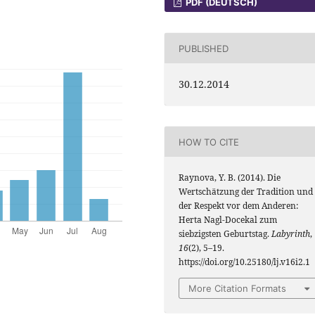
PDF (DEUTSCH)
PUBLISHED
30.12.2014
HOW TO CITE
Raynova, Y. B. (2014). Die
Wertschätzung der Tradition und
der Respekt vor dem Anderen:
Herta Nagl-Docekal zum
siebzigsten Geburtstag.
Labyrinth
,
16
(2), 5–19.
https://doi.org/10.25180/lj.v16i2.1
More Citation Formats