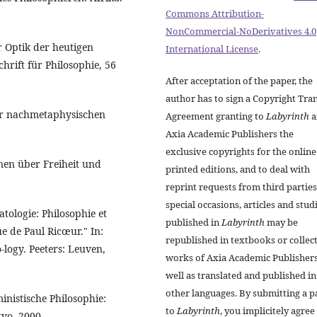
Commons Attribution-
NonCommercial-NoDerivatives 4.0
r Optik der heutigen
International License
.
chrift für Philosophie, 56
After acceptation of the paper, the
author has to sign a Copyright Tra
der nachmetaphysischen
Agreement granting to
Labyrinth
a
Axia Academic Publishers the
exclusive copyrights for the onlin
nen über Freiheit und
printed editions, and to deal with
reprint requests from third parties
special occasions, articles and stud
atologie: Philosophie et
published in
Labyrinth
may be
e de Paul Ricœur." In:
republished in textbooks or collec
-logy. Peeters: Leuven,
works of Axia Academic Publishers
well as translated and published in
other languages. By submitting a p
inistische Philosophie:
to
Labyrinth
, you implicitely agree
tvo, 2000.