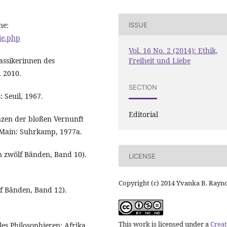
ne:
ISSUE
tie.php
Vol. 16 No. 2 (2014): Ethik,
lassikerinnen des
Freiheit und Liebe
 2010.
SECTION
: Seuil, 1967.
Editorial
nzen der bloßen Vernunft
 Main: Suhrkamp, 1977a.
in zwölf Bänden, Band 10).
LICENSE
Copyright (c) 2014 Yvanka B. Rayn
f Bänden, Band 12).
This work is licensed under a
Creat
es Philosophieren: Afrika.