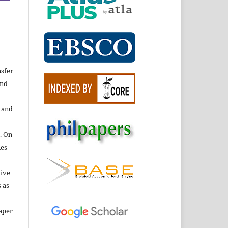
nsfer
nd
e and
. On
ies
tive
 as
aper