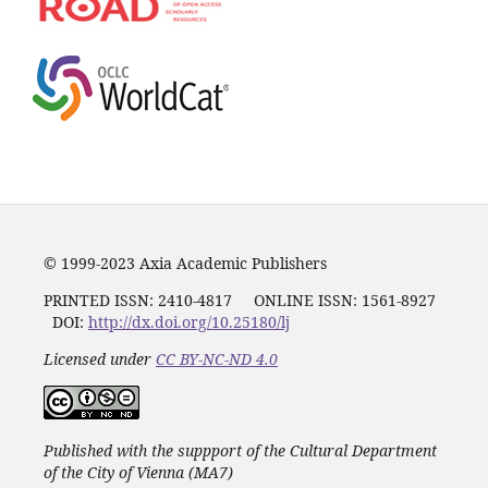
© 1999-2023 Axia Academic Publishers
PRINTED ISSN:
2410-4817
ONLINE ISSN: 1561-8927
DOI:
http://dx.doi.org/10.25180/lj
Licensed under
CC BY-NC-ND 4.0
Published with the suppport of the Cultural Department
of the City of Vienna (MA7)