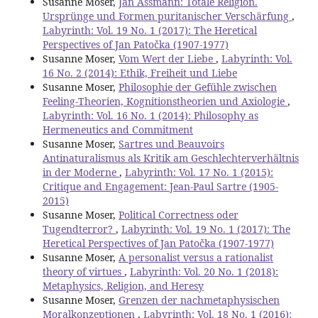
Susanne Moser,
Jan Assmann: Totale Religion.
Ursprünge und Formen puritanischer Verschärfung
,
Labyrinth: Vol. 19 No. 1 (2017): The Heretical
Perspectives of Jan Patočka (1907-1977)
Susanne Moser,
Vom Wert der Liebe
,
Labyrinth: Vol.
16 No. 2 (2014): Ethik, Freiheit und Liebe
Susanne Moser,
Philosophie der Gefühle zwischen
Feeling-Theorien, Kognitionstheorien und Axiologie
,
Labyrinth: Vol. 16 No. 1 (2014): Philosophy as
Hermeneutics and Commitment
Susanne Moser,
Sartres und Beauvoirs
Antinaturalismus als Kritik am Geschlechterverhältnis
in der Moderne
,
Labyrinth: Vol. 17 No. 1 (2015):
Critique and Engagement: Jean-Paul Sartre (1905-
2015)
Susanne Moser,
Political Correctness oder
Tugendterror?
,
Labyrinth: Vol. 19 No. 1 (2017): The
Heretical Perspectives of Jan Patočka (1907-1977)
Susanne Moser,
A personalist versus a rationalist
theory of virtues
,
Labyrinth: Vol. 20 No. 1 (2018):
Metaphysics, Religion, and Heresy
Susanne Moser,
Grenzen der nachmetaphysischen
Moralkonzeptionen
,
Labyrinth: Vol. 18 No. 1 (2016):